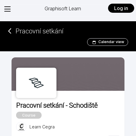
View
Log in
Graphisoft Learn
menu
Pracovní setkání
Calendar view
Pracovní setkání - Schodiště
Course
Learn Cegra