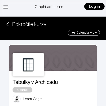
View
Log in
Graphisoft Learn
menu
Pokročilé kurzy
Calendar view
Tabulky v Archicadu
Course
Learn Cegra