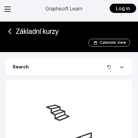
View
Log in
Graphisoft Learn
menu
Základní kurzy
Calendar view
Clear
Search
Expand