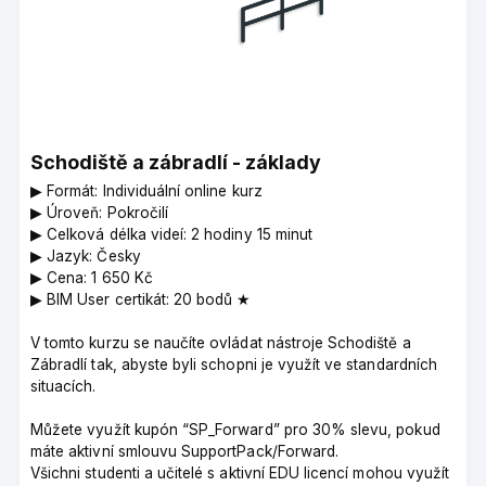
Schodiště a zábradlí - základy
▶︎ Formát: Individuální online kurz
▶︎ Úroveň: Pokročilí
▶︎ Celková délka videí: 2 hodiny 15 minut
▶︎ Jazyk: Česky
▶︎ Cena: 1 650 Kč
▶︎ BIM User certikát: 20 bodů ★
V tomto kurzu se naučíte ovládat nástroje Schodiště a
Zábradlí tak, abyste byli schopni je využít ve standardních
situacích.
Můžete využít kupón “SP_Forward” pro 30% slevu, pokud
máte aktivní smlouvu SupportPack/Forward.
Všichni studenti a učitelé s aktivní EDU licencí mohou využít