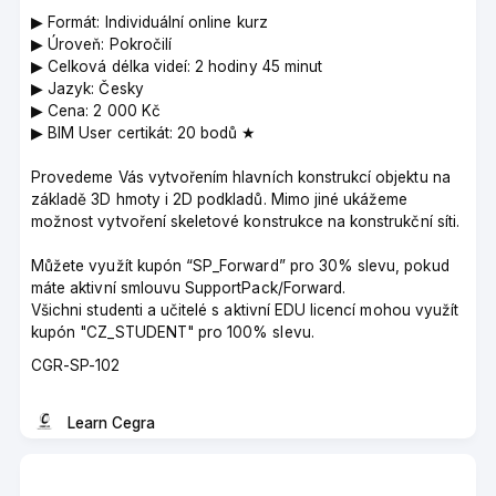
▶︎ Formát: Individuální online kurz
▶︎ Úroveň: Pokročilí
▶︎ Celková délka videí: 2 hodiny 45 minut
▶︎ Jazyk: Česky
▶︎ Cena: 2 000 Kč
▶︎ BIM User certikát: 20 bodů ★
Provedeme Vás vytvořením hlavních konstrukcí objektu na
základě 3D hmoty i 2D podkladů. Mimo jiné ukážeme
možnost vytvoření skeletové konstrukce na konstrukční síti.
Můžete využít kupón “SP_Forward” pro 30% slevu, pokud
máte aktivní smlouvu SupportPack/Forward.
Všichni studenti a učitelé s aktivní EDU licencí mohou využít
kupón "CZ_STUDENT" pro 100% slevu.
Course
CGR-SP-102
code
Learn Cegra
Instructor