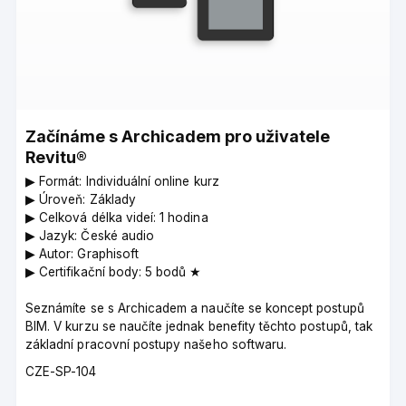
Začínáme s Archicadem pro uživatele
Revitu®
▶︎ Formát: Individuální online kurz
▶︎ Úroveň: Základy
▶︎ Celková délka videí: 1 hodina
▶︎ Jazyk: České audio
▶︎ Autor: Graphisoft
▶︎ Certifikační body: 5 bodů ★
Seznámíte se s Archicadem a naučíte se koncept postupů
BIM. V kurzu se naučíte jednak benefity těchto postupů, tak
základní pracovní postupy našeho softwaru.
Course
CZE-SP-104
code