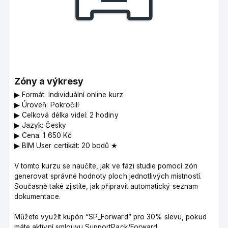
Zóny a výkresy
▶︎ Formát: Individuální online kurz
▶︎ Úroveň: Pokročilí
▶︎ Celková délka videí: 2 hodiny
▶︎ Jazyk: Česky
▶︎ Cena: 1 650 Kč
▶︎ BIM User certikát: 20 bodů ★
V tomto kurzu se naučíte, jak ve fázi studie pomocí zón
generovat správné hodnoty ploch jednotlivých místností.
Současně také zjistíte, jak připravit automatický seznam
dokumentace.
Můžete využít kupón “SP_Forward” pro 30% slevu, pokud
máte aktivní smlouvu SupportPack/Forward.