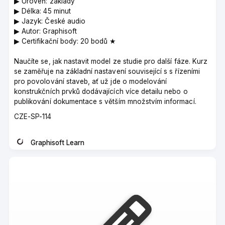
▶︎ Úroveň: základy
▶︎ Délka: 45 minut
▶︎ Jazyk: České audio
▶︎ Autor: Graphisoft
▶︎ Certifikační body: 20 bodů ★
Naučíte se, jak nastavit model ze studie pro další fáze. Kurz
se zaměřuje na základní nastavení související s s řízeními
pro povolování staveb, ať už jde o modelování
konstrukčních prvků dodávajících více detailu nebo o
publikování dokumentace s větším množstvím informací.
Course
CZE-SP-114
code
Graphisoft Learn
Instructor