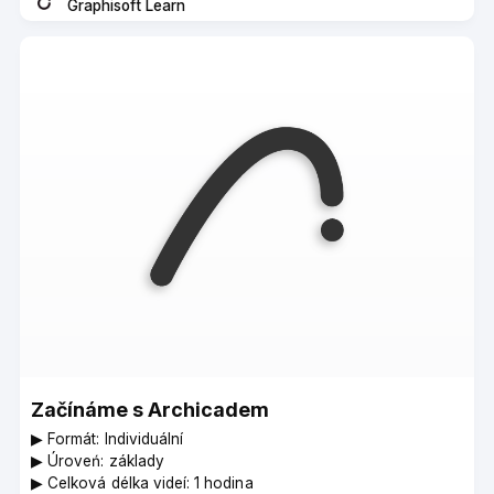
Graphisoft Learn
Instructor
Začínáme s Archicadem
▶︎ Formát: Individuální
▶︎ Úroveń: základy
▶︎ Celková délka videí: 1 hodina